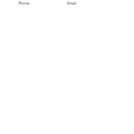
Phone
Email
"Rainwings" den Workflow und
die Arbeit am Set verbessern
können.
Die Idee ist jedenfalls in der
Welt.